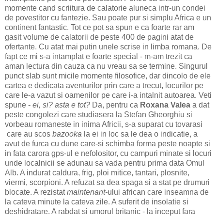
momente cand scriitura de calatorie aluneca intr-un condei
de povestitor cu fantezie. Sau poate pur si simplu Africa e un
continent fantastic. Tot ce pot sa spun e ca foarte rar am
gasit volume de calatorii de peste 400 de pagini atat de
ofertante. Cu atat mai putin unele scrise in limba romana. De
fapt ce mi s-a intamplat e foarte special - m-am trezit ca
aman lectura din cauza ca nu vreau sa se termine. Singurul
punct slab sunt micile momente filosofice, dar dincolo de ele
cartea e dedicata aventurilor prin care a trecut, locurilor pe
care le-a vazut si oamenilor pe care i-a intalnit autoarea. Veti
spune -
ei, si? asta e tot?
Da, pentru ca
Roxana Valea
a dat
peste congolezi care studiasera la Stefan Gheorghiu si
vorbeau romaneste in inima Africii, s-a suparat cu tovarasi
care au scos
bazooka
la ei in loc sa le dea o indicatie, a
avut de furca cu dune care-si schimba forma peste noapte si
in fata carora gps-ul e nefolositor, cu campuri minate si locuri
unde localnicii se adunau sa vada pentru prima data Omul
Alb. A indurat caldura, frig, ploi mitice, tantari, plosnite,
viermi, scorpioni. A refuzat sa dea spaga si a stat pe drumuri
blocate. A rezistat
maintenant-
ului african care inseamna de
la cateva minute la cateva zile. A suferit de insolatie si
deshidratare. A rabdat si umorul britanic - la inceput fara