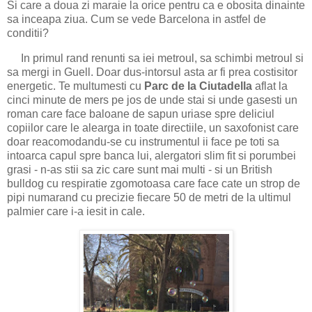
Si care a doua zi maraie la orice pentru ca e obosita dinainte
sa inceapa ziua. Cum se vede Barcelona in astfel de
conditii?
In primul rand renunti sa iei metroul, sa schimbi metroul si
sa mergi in Guell. Doar dus-intorsul asta ar fi prea costisitor
energetic. Te multumesti cu
Parc de la Ciutadella
aflat la
cinci minute de mers pe jos de unde stai si unde gasesti un
roman care face baloane de sapun uriase spre deliciul
copiilor care le alearga in toate directiile, un saxofonist care
doar reacomodandu-se cu instrumentul ii face pe toti sa
intoarca capul spre banca lui, alergatori slim fit si porumbei
grasi - n-as stii sa zic care sunt mai multi - si un British
bulldog cu respiratie zgomotoasa care face cate un strop de
pipi numarand cu precizie fiecare 50 de metri de la ultimul
palmier care i-a iesit in cale.