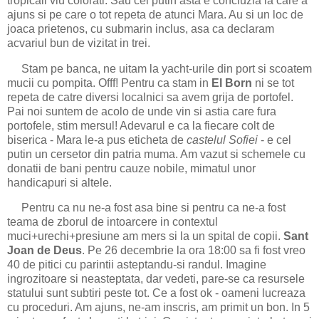
tropicali viu colorati. Sau cel putin asta e concluzia la care a
ajuns si pe care o tot repeta de atunci Mara. Au si un loc de
joaca prietenos, cu submarin inclus, asa ca declaram
acvariul bun de vizitat in trei.
Stam pe banca, ne uitam la yacht-urile din port si scoatem
mucii cu pompita. Offf! Pentru ca stam in
El Born
ni se tot
repeta de catre diversi localnici sa avem grija de portofel.
Pai noi suntem de acolo de unde vin si astia care fura
portofele, stim mersul! Adevarul e ca la fiecare colt de
biserica - Mara le-a pus eticheta de
castelul Sofiei
- e cel
putin un cersetor din patria muma. Am vazut si schemele cu
donatii de bani pentru cauze nobile, mimatul unor
handicapuri si altele.
Pentru ca nu ne-a fost asa bine si pentru ca ne-a fost
teama de zborul de intoarcere in contextul
muci+urechi+presiune am mers si la un spital de copii.
Sant
Joan de Deus
. Pe 26 decembrie la ora 18:00 sa fi fost vreo
40 de pitici cu parintii asteptandu-si randul. Imagine
ingrozitoare si neasteptata, dar vedeti, pare-se ca resursele
statului sunt subtiri peste tot. Ce a fost ok - oameni lucreaza
cu proceduri. Am ajuns, ne-am inscris, am primit un bon. In 5