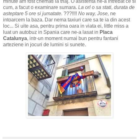
minute am fost chemati la triaj. O asistenta ne-a intrebat ce si
cum, a facut o examinare sumara.
La orl o sa stati, durata de
asteptare 5 ore si jumatate
. ???!!!!
No way, Jose,
ne
intoarcem la baza. Dar nema taxiuri care sa te ia din acest
loc... Si uite asa, pentru prima oara in viata ei, little miss a
luat un autobuz in Spania care ne-a lasat in
Placa
Catalunya
, intr-un moment numai bun pentru fantani
arteziene in jocuri de lumini si sunete.