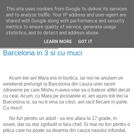
This site uses cookies from Google to deliver its services
Becerescu.ro
and to analyze traffic. Your IP address and user-agent are
shared with Google along with performance and security
metrics to ensure quality of service, generate usage
statistics, and to detect and address abuse.
▼
LEARN MORE
GOT IT
luni, 1 februarie 2016
Barcelona in 3 si cu muci
Acum trei ani Mara era in burtica, iar noi ne anulam un
weekend prelungit la Barcelona din cauza unei raceli
zdravene pe care Mishu n-avea voie sa o trateze altfel decat
cu ceai. Acum, cu Mara pe picioarele ei, am ajuns toti trei la
Barcelona si, sa nu-ti vina sa crezi, am racit fiecare in parte.
Cu muci!
No fun
pentru un adult - sa iesi afara la 17 grade, in
soare, dar sa stai zgribulit si fara chef. Si mai
no fun
pentru o
pitica care nu poate sa doarma din cauza nasului infundat.