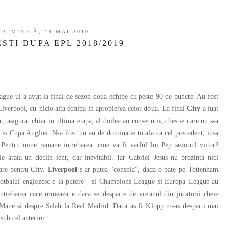
DUMINICĂ, 19 MAI 2019
STI DUPA EPL 2018/2019
e-ul a avut la final de sezon doua echipe cu peste 90 de puncte. Au fost
Liverpool, cu nicio alta echipa in apropierea celor doua. La final
City
a luat
t, asigurat chiar in ultima etapa, al doilea an consecutiv, chestie care nu s-a
si Cupa Angliei. N-a fost un an de dominatie totala ca cel precedent, insa
 Pentru mine ramane intrebarea: cine va fi varful lui Pep sezonul viitor?
e arata un declin lent, dar inevitabil. Iar Gabriel Jesus nu prezinta nici
sare pentru City.
Liverpool
s-ar putea "consola", daca o bate pe Tottenham
otbalul englezesc e la putere - si Champions League si Europa League au
ntrebarea care urmeaza e daca se desparte de vreunul din jucatorii cheie
 Mane si despre Salah la Real Madrid. Daca as fi Klopp m-as desparti mai
sub cel anterior.