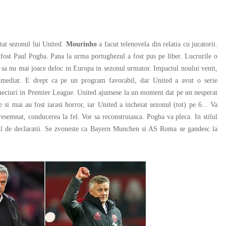
tat sezonul lui United.
Mourinho
a facut telenovela din relatia cu jucatorii.
a fost Paul Pogba. Pana la urma portughezul a fost pus pe liber. Lucrurile o
ca sa nu mai joace deloc in Europa in sezonul urmator. Impactul noului venit,
imediat. E drept ca pe un program favorabil, dar United a avut o serie
2 meciuri in Premier League. United ajunsese la un moment dat pe un nesperat
si mai au fost iarasi horror, iar United a incheiat sezonul (tot) pe 6... Va
esemnat, conducerea la fel. Vor sa reconstruiasca. Pogba va pleca. In stilul
elul de declaratii. Se zvoneste ca Bayern Munchen si AS Roma se gandesc la