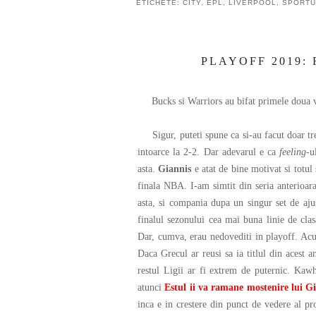
ETICHETE:
CITY
,
EPL
,
LIVERPOOL
,
SPORTU
PLAYOFF 2019:
Bucks si Warriors au bifat primele doua vic
Sigur, puteti spune ca si-au facut doar trea
intoarce la 2-2. Dar adevarul e ca
feeling
-u
asta.
Giannis
e atat de bine motivat si totul 
finala NBA. I-am simtit din seria anterioar
asta, si compania dupa un singur set de aju
finalul sezonului cea mai buna linie de cla
Dar, cumva, erau nedovediti in playoff. Acu
Daca Grecul ar reusi sa ia titlul din acest 
restul Ligii ar fi extrem de puternic. Kaw
atunci
Estul ii va ramane mostenire lui 
inca e in crestere din punct de vedere al pr