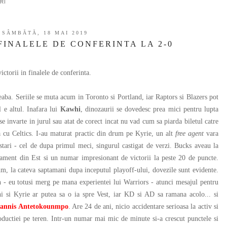
RI
SÂMBĂTĂ, 18 MAI 2019
 FINALELE DE CONFERINTA LA 2-0
torii in finalele de conferinta.
ba. Seriile se muta acum in Toronto si Portland, iar Raptors si Blazers pot
l e altul. Inafara lui
Kawhi
, dinozaurii se dovedesc prea mici pentru lupta
se invarte in jurul sau atat de corect incat nu vad cum sa piarda biletul catre
a cu Celtics. I-au maturat practic din drum pe Kyrie, un alt
free agent
vara
stari - cel de dupa primul meci, singurul castigat de verzi. Bucks aveau la
sament din Est si un numar impresionant de victorii la peste 20 de puncte.
m, la cateva saptamani dupa inceputul playoff-ului, dovezile sunt evidente.
an - eu totusi merg pe mana experientei lui Warriors - atunci mesajul pentru
hi si Kyrie ar putea sa o ia spre Vest, iar KD si AD sa ramana acolo... si
Giannis Antetokounmpo
. Are 24 de ani, nicio accidentare serioasa la activ si
oductiei pe teren. Intr-un numar mai mic de minute si-a crescut punctele si