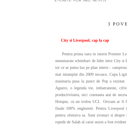
ETICHETE:
FILM
,
HBO
,
NETFLIX
3 POVE
City si Liverpool, cap la cap
Pentru prima oara in istorie Premier Leagu
nenumarate schimbari de lider intre City si 
tot ce se putea lua pe plan intern - campiona
mai intamplat din 2009 incoace, Cupa Ligii 
masinaria pusa la punct de Pep a rezistat.
Aguero, o legenda vie, imbatraneste, cifrel
productivitatea, nici constanta atat de nece
Hotspur, cu un trofeu UCL. Oricum ar fi f
finale 100% englezesti. Pentru Liverpool i
pentru ofensiva sa. Sunt zvonuri si despre
repede de Salah al carui sezon a fost evident 