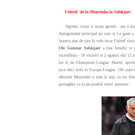
United: de la Mourinho la Solskjaer
Agonie, extaz si iarasi agonie - asa a ara
Antagonistul principal pe care si l-a gasit 
luasera atat de tare la vale incat United ris
Ole Gunnar Solskjaer
a fost benefic si 
incredibila - 10 victorii si 2 egaluri din 1
loc 4, de Champions League. Martie, aprilie 
juca deci (tot) in Europa League. Ole pare r
obisnuit Mourinho a iesit la atac cu tot f
portughez ca la un posibil viitor antrenor.