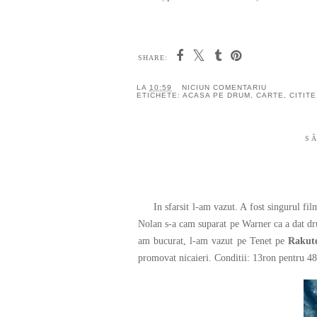
SHARE:
LA
10:59
NICIUN COMENTARIU
ETICHETE:
ACASA PE DRUM
,
CARTE
,
CITITE
SÂ
In sfarsit l-am vazut. A fost singurul fil
Nolan s-a cam suparat pe Warner ca a dat dru
am bucurat, l-am vazut pe Tenet pe
Rakut
promovat nicaieri. Conditii: 13ron pentru 4