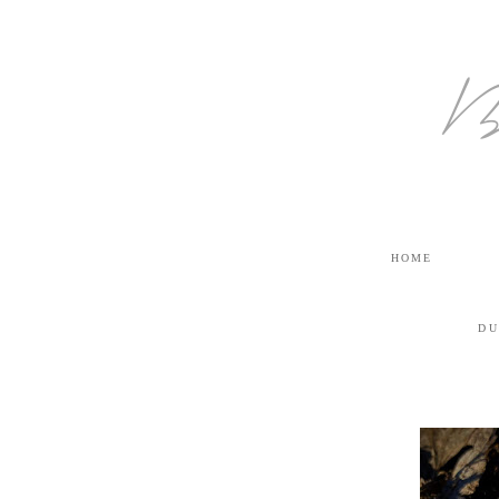
B
HOME
DU