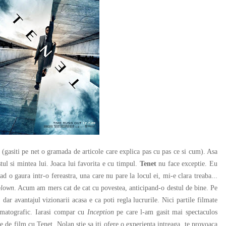
gasiti pe net o gramada de articole care explica pas cu pas ce si cum). Asa
tul si mintea lui. Joaca lui favorita e cu timpul.
Tenet
nu face exceptie. Eu
d o gaura intr-o fereastra, una care nu pare la locul ei, mi-e clara treaba...
blown
. Acum am mers cat de cat cu povestea, anticipand-o destul de bine. Pe
dar avantajul vizionarii acasa e ca poti regla lucrurile. Nici partile filmate
ematografic. Iarasi compar cu
Inception
pe care l-am gasit mai spectaculos
e de film cu Tenet, Nolan stie sa iti ofere o experienta intreaga, te provoaca