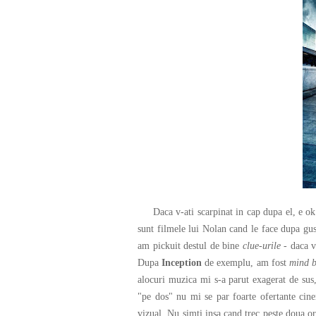
Daca v-ati scarpinat in cap dupa el, e ok (
sunt filmele lui Nolan cand le face dupa gus
am pickuit destul de bine
clue-urile
- daca va
Dupa
Inception
de exemplu, am fost
mind 
alocuri muzica mi s-a parut exagerat de sus, 
"pe dos" nu mi se par foarte ofertante cin
vizual. Nu simti insa cand trec peste doua or