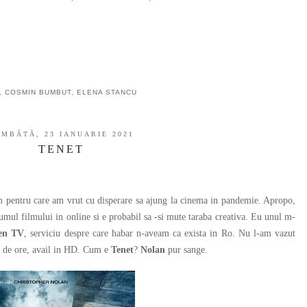
,
COSMIN BUMBUT
,
ELENA STANCU
MBĂTĂ, 23 IANUARIE 2021
TENET
m pentru care am vrut cu disperare sa ajung la cinema in pandemie. Apropo,
mul filmului in online si e probabil sa -si mute taraba creativa. Eu unul m-
en TV
, serviciu despre care habar n-aveam ca exista in Ro. Nu l-am vazut
8 de ore, avail in HD. Cum e
Tenet
?
Nolan
pur sange.