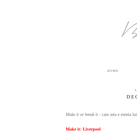
B
HOME
DE
Make it or break it
- cam asta e esenta l
Make it: Liverpool