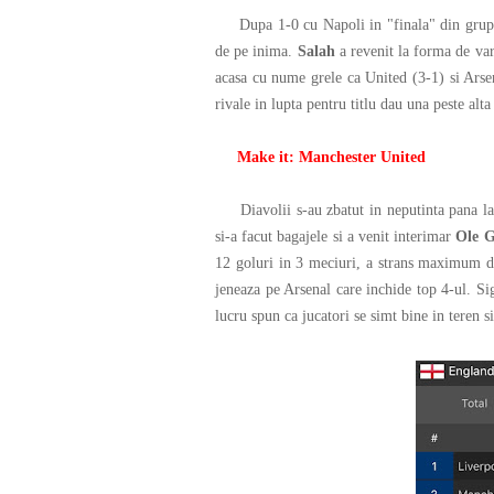
Dupa 1-0 cu Napoli in "finala" din grupa 
de pe inima.
Salah
a revenit la forma de var
acasa cu nume grele ca United (3-1) si Arsen
rivale in lupta pentru titlu dau una peste alt
Make it: Manchester United
Diavolii s-au zbatut in neputinta pana la i
si-a facut bagajele si a venit interimar
Ole G
12 goluri in 3 meciuri, a strans maximum de
jeneaza pe Arsenal care inchide top 4-ul. Si
lucru spun ca jucatori se simt bine in teren si