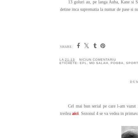
13 goluri au, pe langa Auba, Kane si Salah
detine inca suprematia la numar de pase si nu
SHARE:
LA
21:13
NICIUN COMENTARIU
ETICHETE:
EPL
,
MO SALAH
,
POGBA
,
SPORT
DUM
Cel mai bun serial pe care l-am vazut 
treilea
aici
. Sezonul 4 se va vedea in primava