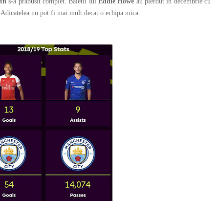
th
s-a prabusit complet. Baietii lui
Eddie Howe
au pierdut in decembrie cu
 Adicatelea nu pot fi mai mult decat o echipa mica.