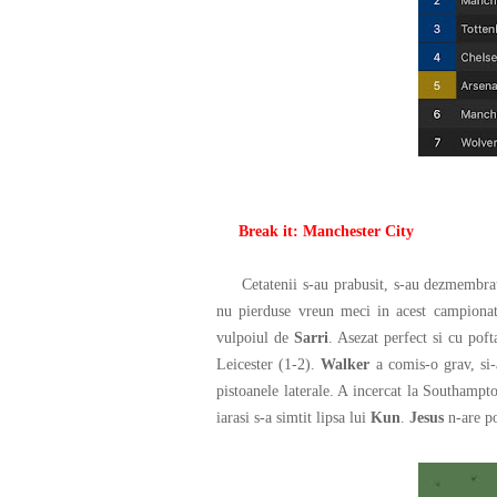
Break it: Manchester City
Cetatenii s-au prabusit, s-au dezmembrat, s
nu pierduse vreun meci in acest campionat
vulpoiul de
Sarri
. Asezat perfect si cu pof
Leicester (1-2).
Walker
a comis-o grav, si-
pistoanele laterale. A incercat la Southampt
iarasi s-a simtit lipsa lui
Kun
.
Jesus
n-are p