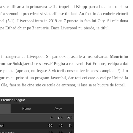
si calificarea in primavara UCL, trupei lui
Klopp
parca i s-a luat o piatra
f a sezonului precedent si victoriile se tin lant. Au fost in decembrie victorii
al (5-1). Liverpool intra in 2019 cu 7 puncte in fata lui City. Si cele doua
a pe Etihad chiar pe 3 ianuarie. Daca Liverpool nu pierde, ia titlul.
nfrangerea cu Liverpool. Si, paradoxal, asta le-a fost salvarea.
Mourinho
unnar Solskjaer
si ce sa vezi?
Pogba
a redevenit Fat-Frumos, echipa a dat
 puncte (apropo, nu legase 3 victorii consecutive in acest campionat!) si o
gur ca au prins si un program favorabil, dar toti cei care o vad pe United la
 Ole, fara sa fie cine stie ce scula de antrenor, ii lasa sa se bucure de fotbal.