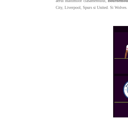
aerul inaltimilor clasamentului,
Bournemou
City, Liverpool, Spurs si United. Si Wolves.