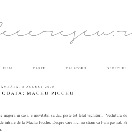
ecerescu.
FILM
CARTE
CALATORII
SPORTURI
SÂMBĂTĂ, 8 AUGUST 2020
T ODATA: MACHU PICCHU
 majora in casa, e inevitabil sa dau peste tot felul vechituri. Vechitura de
l de intrare de la Machu Picchu. Despre care nici nu stiam ca l-am pastrat. Si
n.