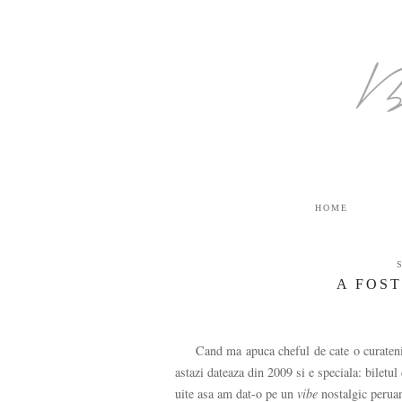
B
HOME
A FOS
Cand ma apuca cheful de cate o curatenie
astazi dateaza din 2009 si e speciala: biletu
uite asa am dat-o pe un
vibe
nostalgic perua