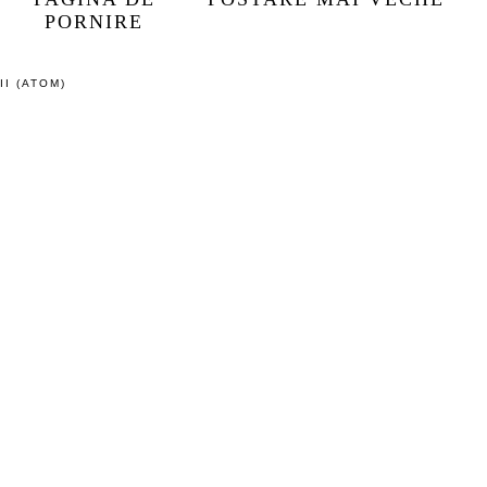
PAGINA DE
POSTARE MAI VECHE
PORNIRE
I (ATOM)