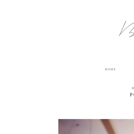
B
HOME
P