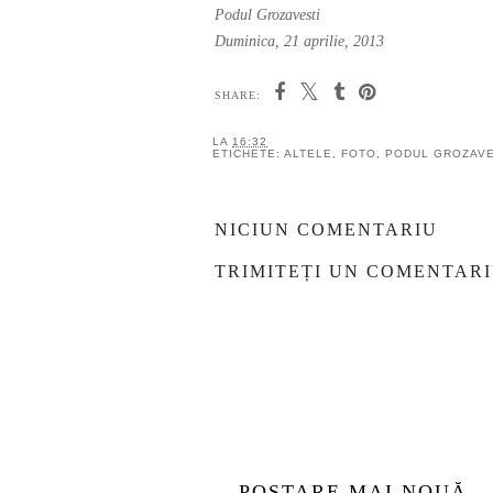
Podul Grozavesti
Duminica, 21 aprilie, 2013
SHARE:
Y
TIFF.24: ceva ce n-are
Ca
legatura cu filmele
com
aka PLECAT
LA
16:32
ETICHETE:
ALTELE
,
FOTO
,
PODUL GROZAVE
NICIUN COMENTARIU
TRIMITEȚI UN COMENTAR