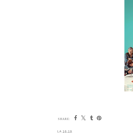
SHARE:
LA
16:19