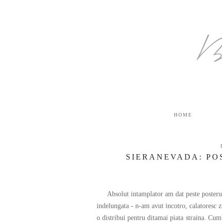
B
HOME
SIERANEVADA: PO
Absolut intamplator am dat peste posterul
indelungata - n-am avut incotro, calatoresc z
o distribui pentru ditamai piata straina. Cum