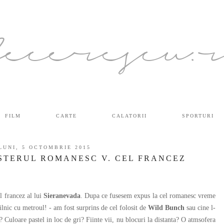
ecerescu.
FILM
CARTE
CALATORII
SPORTURI
LUNI, 5 OCTOMBRIE 2015
STERUL ROMANESC V. CEL FRANCEZ
 francez al lui
Sieranevada
. Dupa ce fusesem expus la cel romanesc vreme
ilnic cu metroul! - am fost surprins de cel folosit de
Wild Bunch
sau cine l-
? Culoare pastel in loc de gri? Fiinte vii, nu blocuri la distanta? O atmsofera