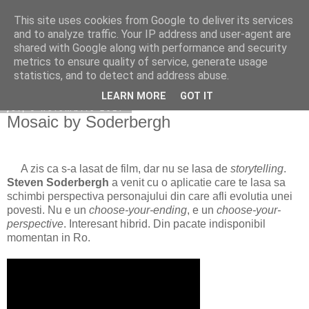
This site uses cookies from Google to deliver its services
Becerescu.ro
and to analyze traffic. Your IP address and user-agent are
shared with Google along with performance and security
metrics to ensure quality of service, generate usage
statistics, and to detect and address abuse.
▼
LEARN MORE
GOT IT
joi, 9 noiembrie 2017
Mosaic by Soderbergh
A zis ca s-a lasat de film, dar nu se lasa de
storytelling
.
Steven Soderbergh
a venit cu o aplicatie care te lasa sa
schimbi perspectiva personajului din care afli evolutia unei
povesti. Nu e un
choose-your-ending
, e un
choose-your-
perspective
. Interesant hibrid. Din pacate indisponibil
momentan in Ro.