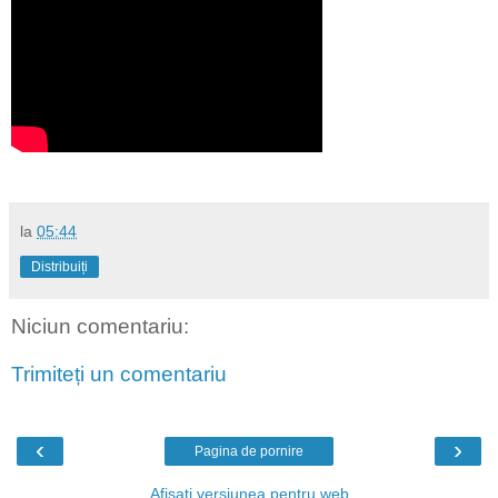
la
05:44
Distribuiți
Niciun comentariu:
Trimiteți un comentariu
‹
›
Pagina de pornire
Afișați versiunea pentru web