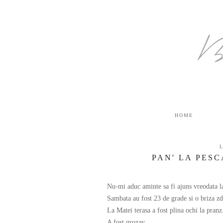
B
HOME
PAN' LA PESC
Nu-mi aduc aminte sa fi ajuns vreodata la 
Sambata au fost 23 de grade si o briza zd
La Matei terasa a fost plina ochi la pranz
A fost grozav.