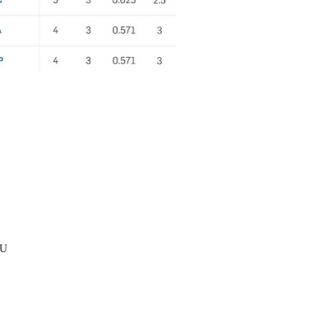
OU MAY ALSO ENJOY:
 2023
LeBron James: cel
Playoff 2022: finalele
NBA: Playoff 2023:
prima
mai bun marcator din
conferintelor
runda 2
istoria NBA