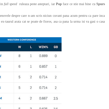
d
in
full speed
ruleaza peste asteptari, iar
Pop
face ce stie mai bine cu
Spurs
enovele despre care n-am scris niciun cuvant pana acum pentru ca pare inca
n ex-taurul arata cat se poate de fioros, asa ca pana la urma isi va gasi o casa