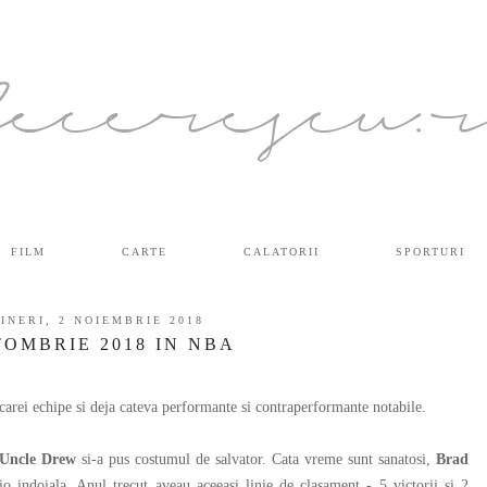
ecerescu.
FILM
CARTE
CALATORII
SPORTURI
INERI, 2 NOIEMBRIE 2018
OMBRIE 2018 IN NBA
arei echipe si deja cateva performante si contraperformante notabile.
Uncle Drew
si-a pus costumul de salvator. Cata vreme sunt sanatosi,
Brad
io indoiala. Anul trecut aveau aceeasi linie de clasament - 5 victorii si 2