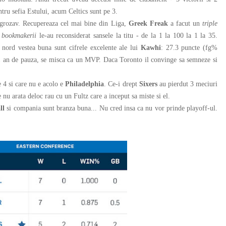
ntru sefia Estului, acum Celtics sunt pe 3.
t grozav. Recupereaza cel mai bine din Liga,
Greek Freak
a facut un
triple
r
bookmakerii
le-au reconsiderat sansele la titu - de la 1 la 100 la 1 la 35.
n nord vestea buna sunt cifrele excelente ale lui
Kawhi
: 27.3 puncte (fg%
a 1 an de pauza, se misca ca un MVP. Daca Toronto il convinge sa semneze si
 4 si care nu e acolo e
Philadelphia
. Ce-i drept
Sixers
au pierdut 3 meciuri
e nu arata deloc rau cu un Fultz care a inceput sa miste si el.
ll
si compania sunt branza buna... Nu cred insa ca nu vor prinde playoff-ul.