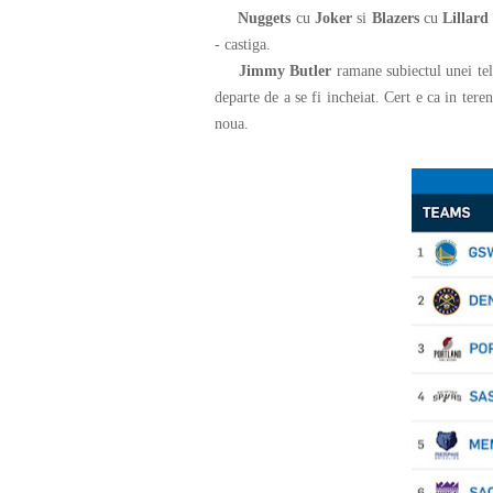
Nuggets
cu
Joker
si
Blazers
cu
Lillar
- castiga.
Jimmy Butler
ramane subiectul unei tel
departe de a se fi incheiat. Cert e ca in tere
noua.