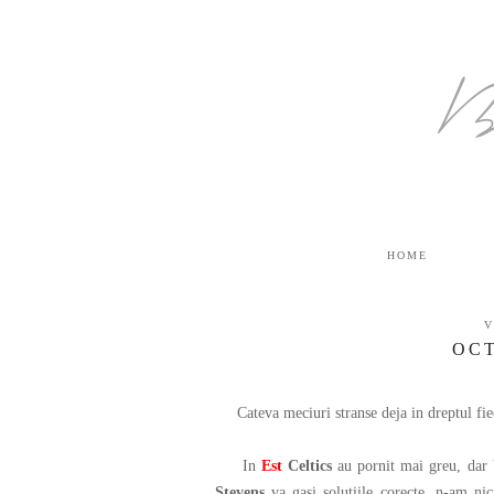
B
HOME
V
OCT
Cateva meciuri stranse deja in dreptul fiec
In
Est
Celtics
au pornit mai greu, dar
Stevens
va gasi solutiile corecte, n-am nic