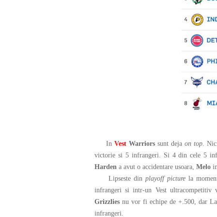
In
Vest
Warriors
sunt deja
on top
. Nic
victorie si 5 infrangeri. Si 4 din cele 5 in
Harden
a avut o accidentare usoara,
Melo
in
Lipseste din
playoff picture
la moment
infrangeri si intr-un Vest ultracompetitiv
Grizzlies
nu vor fi echipe de +.500, dar Lak
infrangeri.