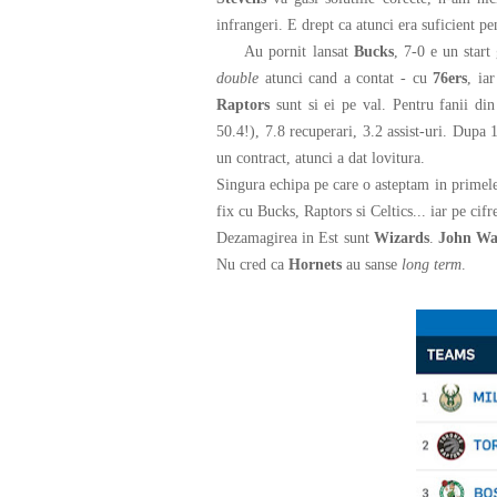
infrangeri. E drept ca atunci era suficient pe
Au pornit lansat
Bucks
, 7-0 e un star
double
atunci cand a contat - cu
76ers
, ia
Raptors
sunt si ei pe val. Pentru fanii di
50.4!), 7.8 recuperari, 3.2 assist-uri. Dup
un contract, atunci a dat lovitura.
Singura echipa pe care o asteptam in primele
fix cu Bucks, Raptors si Celtics... iar pe cifr
Dezamagirea in Est sunt
Wizards
.
John Wa
Nu cred ca
Hornets
au sanse
long term
.