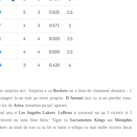
io surpriza aici. Surpriza e ca
Rockets
au o linie de clasament dezastru - 1
frangeri le-au trait pe teren propriu.
D'Antoni
zice ca si-au pierdut vana.
 loc de
Ariza
inseamna pa-pa! aparare.
ul asta si
Los Angeles Lakers
.
LeBron
si tovarasii sai au 3 victorii si 5
 viitorul nu suna bine deloc. Sigur ca
Sacramento Kings
sau
Memphis
ers au mult de tras ca sa fie ei insisi o echipa cu mai multe victorii decat