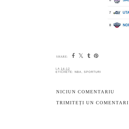
SHARE:
Y
Christmas time is
Playoff picture
here...
& pe cine iau in 
runda
LA
14:12
ETICHETE:
NBA
,
SPORTURI
NICIUN COMENTARIU