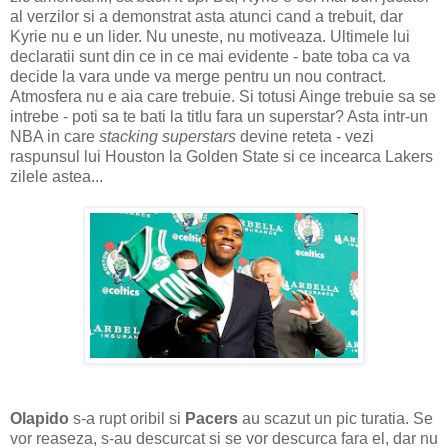
al verzilor si a demonstrat asta atunci cand a trebuit, dar
Kyrie nu e un lider. Nu uneste, nu motiveaza. Ultimele lui
declaratii sunt din ce in ce mai evidente - bate toba ca va
decide la vara unde va merge pentru un nou contract.
Atmosfera nu e aia care trebuie. Si totusi Ainge trebuie sa se
intrebe - poti sa te bati la titlu fara un superstar? Asta intr-un
NBA in care
stacking superstars
devine reteta - vezi
raspunsul lui Houston la Golden State si ce incearca Lakers
zilele astea...
Olapido
s-a rupt oribil si
Pacers
au scazut un pic turatia. Se
vor reaseza, s-au descurcat si se vor descurca fara el, dar nu