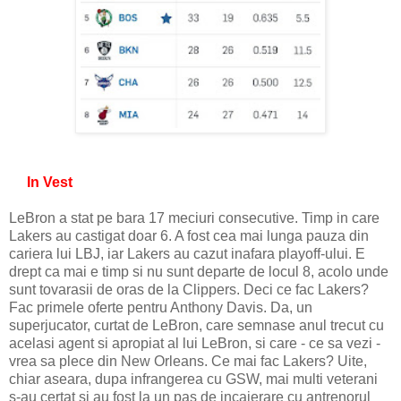
In Vest
LeBron a stat pe bara 17 meciuri consecutive. Timp in care
Lakers au castigat doar 6. A fost cea mai lunga pauza din
cariera lui LBJ, iar Lakers au cazut inafara playoff-ului. E
drept ca mai e timp si nu sunt departe de locul 8, acolo unde
sunt tovarasii de oras de la Clippers. Deci ce fac Lakers?
Fac primele oferte pentru Anthony Davis. Da, un
superjucator, curtat de LeBron, care semnase anul trecut cu
acelasi agent si apropiat al lui LeBron, si care - ce sa vezi -
vrea sa plece din New Orleans. Ce mai fac Lakers? Uite,
chiar aseara, dupa infrangerea cu GSW, mai multi veterani
s-au certat si au fost la un pas de incaierare cu antrenorul