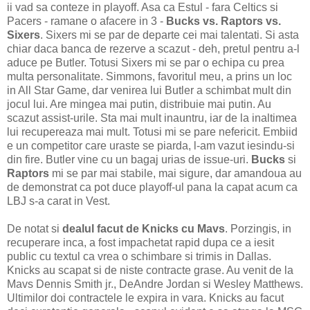
ii vad sa conteze in playoff. Asa ca Estul - fara Celtics si
Pacers - ramane o afacere in 3 -
Bucks vs. Raptors vs.
Sixers
. Sixers mi se par de departe cei mai talentati. Si asta
chiar daca banca de rezerve a scazut - deh, pretul pentru a-l
aduce pe Butler. Totusi Sixers mi se par o echipa cu prea
multa personalitate. Simmons, favoritul meu, a prins un loc
in All Star Game, dar venirea lui Butler a schimbat mult din
jocul lui. Are mingea mai putin, distribuie mai putin. Au
scazut assist-urile. Sta mai mult inauntru, iar de la inaltimea
lui recupereaza mai mult. Totusi mi se pare nefericit. Embiid
e un competitor care uraste se piarda, l-am vazut iesindu-si
din fire. Butler vine cu un bagaj urias de issue-uri.
Bucks
si
Raptors
mi se par mai stabile, mai sigure, dar amandoua au
de demonstrat ca pot duce playoff-ul pana la capat acum ca
LBJ s-a carat in Vest.
De notat si
dealul facut de Knicks cu Mavs
. Porzingis, in
recuperare inca, a fost impachetat rapid dupa ce a iesit
public cu textul ca vrea o schimbare si trimis in Dallas.
Knicks au scapat si de niste contracte grase. Au venit de la
Mavs Dennis Smith jr., DeAndre Jordan si Wesley Matthews.
Ultimilor doi contractele le expira in vara. Knicks au facut