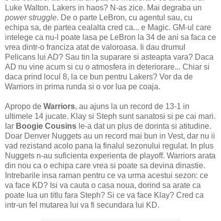
Luke Walton. Lakers in haos? N-as zice. Mai degraba un
power struggle
. De o parte LeBron, cu agentul sau, cu
echipa sa, de partea cealalta cred ca... e Magic. GM-ul care
intelege ca nu-l poate lasa pe LeBron la 34 de ani sa faca ce
vrea dintr-o franciza atat de valoroasa. Ii dau drumul
Pelicans lui AD? Sau tin la suparare si asteapta vara? Daca
AD nu vine acum si cu o atmosfera in deteriorare... Chiar si
daca prind locul 8, la ce bun pentru Lakers? Vor da de
Warriors in prima runda si o vor lua pe coaja.
Apropo de
Warriors
, au ajuns la un record de 13-1 in
ultimele 14 jucate. Klay si Steph sunt sanatosi si pe cai mari.
Iar
Boogie Cousins
le-a dat un plus de dorinta si atitudine.
Doar Denver Nuggets au un record mai bun in Vest, dar nu ii
vad rezistand acolo pana la finalul sezonului regulat. In plus
Nuggets n-au suficienta experienta de playoff. Warriors arata
din nou ca o echipa care vrea si poate sa devina dinastie.
Intrebarile insa raman pentru ce va urma acestui sezon: ce
va face KD? Isi va cauta o casa noua, dorind sa arate ca
poate lua un titlu fara Steph? Si ce va face Klay? Cred ca
intr-un fel mutarea lui va fi secundara lui KD.