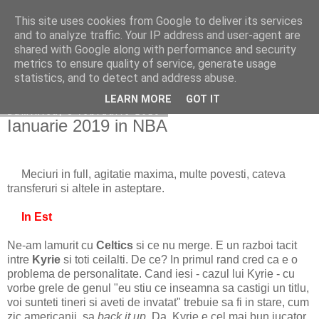
This site uses cookies from Google to deliver its services
Becerescu.ro
and to analyze traffic. Your IP address and user-agent are
shared with Google along with performance and security
metrics to ensure quality of service, generate usage
statistics, and to detect and address abuse.
▼
LEARN MORE
GOT IT
duminică, 3 februarie 2019
Ianuarie 2019 in NBA
Meciuri in full, agitatie maxima, multe povesti, cateva
transferuri si altele in asteptare.
In Est
Ne-am lamurit cu
Celtics
si ce nu merge. E un razboi tacit
intre
Kyrie
si toti ceilalti. De ce? In primul rand cred ca e o
problema de personalitate. Cand iesi - cazul lui Kyrie - cu
vorbe grele de genul "eu stiu ce inseamna sa castigi un titlu,
voi sunteti tineri si aveti de invatat" trebuie sa fi in stare, cum
zic americanii, sa
back it up.
Da, Kyrie e cel mai bun jucator