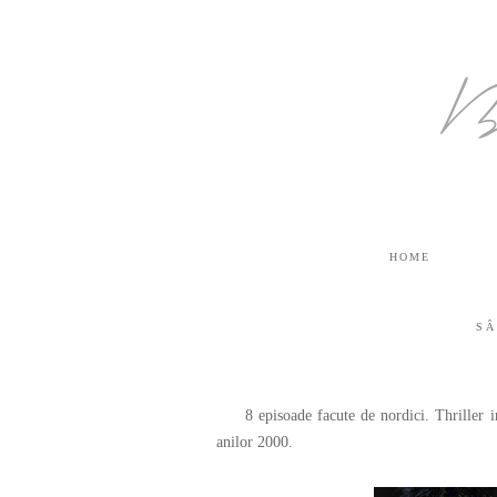
B
HOME
SÂ
8 episoade facute de nordici. Thriller intr-
anilor 2000.