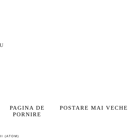
Land
The Menu
Red Rocket
IU