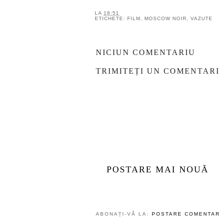
Clarkson’s Farm
Monster
LA
18:51
ETICHETE:
FILM
,
MOSCOW NOIR
,
VAZUTE
NICIUN COMENTARIU
TRIMITEȚI UN COMENTAR