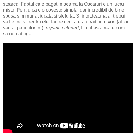
stoarca. Faptul ca e bagat in seama la Oscaruri e un lucru
misto. Pentru ca e o poveste simpla, dar incredibil de bine
spusa si minunat jucata si slefuita. Si intotdeauna ar trebui
sa fie loc si pentru ele. Iar pe cei care au trait un divort (al lor
sau al parintilor lor),
myself included
, filmul asta n-are cum
sa nu-i atinga.