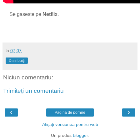
Se gaseste pe
Netflix
.
la
07:07
Distribuiți
Niciun comentariu:
Trimiteți un comentariu
‹
›
Pagina de pornire
Afișați versiunea pentru web
Un produs
Blogger
.