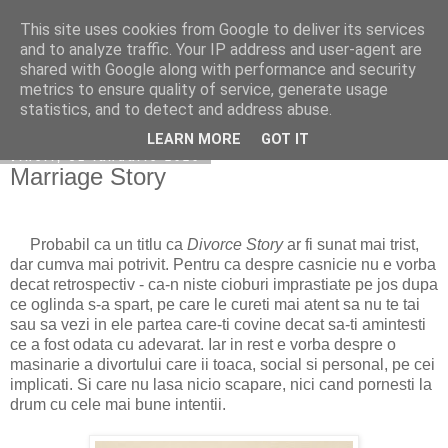
This site uses cookies from Google to deliver its services
Becerescu.ro
and to analyze traffic. Your IP address and user-agent are
shared with Google along with performance and security
metrics to ensure quality of service, generate usage
statistics, and to detect and address abuse.
▼
LEARN MORE
GOT IT
vineri, 31 ianuarie 2020
Marriage Story
Probabil ca un titlu ca
Divorce Story
ar fi sunat mai trist,
dar cumva mai potrivit. Pentru ca despre casnicie nu e vorba
decat retrospectiv - ca-n niste cioburi imprastiate pe jos dupa
ce oglinda s-a spart, pe care le cureti mai atent sa nu te tai
sau sa vezi in ele partea care-ti covine decat sa-ti amintesti
ce a fost odata cu adevarat. Iar in rest e vorba despre o
masinarie a divortului care ii toaca, social si personal, pe cei
implicati. Si care nu lasa nicio scapare, nici cand pornesti la
drum cu cele mai bune intentii.