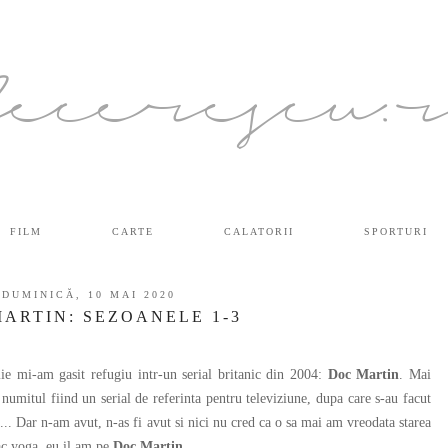
ecerescu.
FILM
CARTE
CALATORII
SPORTURI
DUMINICĂ, 10 MAI 2020
ARTIN: SEZOANELE 1-3
-am gasit refugiu intr-un serial britanic din 2004:
Doc Martin
. Mai
mitul fiind un serial de referinta pentru televiziune, dupa care s-au facut
a... Dar n-am avut, n-as fi avut si nici nu cred ca o sa mai am vreodata starea
ac yoga, eu il am pe
Doc Martin.