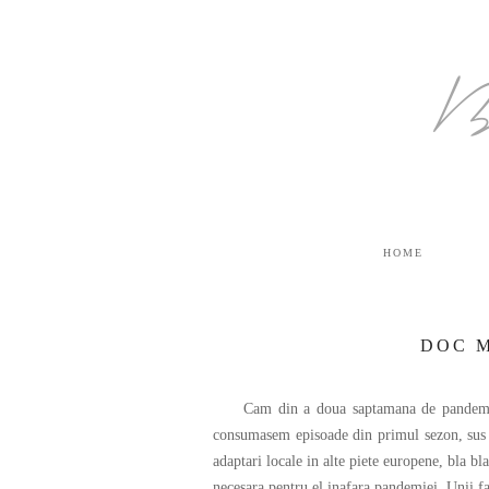
B
HOME
DOC M
Cam din a doua saptamana de pandemie mi
consumasem episoade din primul sezon, sus nu
adaptari locale in alte piete europene, bla bl
necesara pentru el inafara pandemiei. Unii f