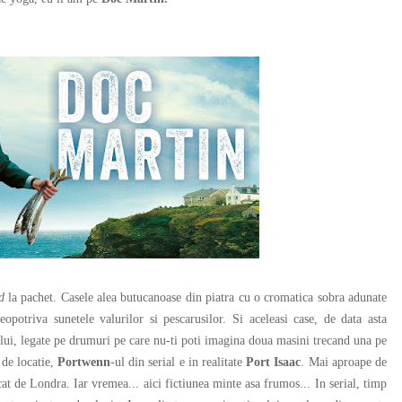
nd
la pachet. Casele alea butucanoase din piatra cu o cromatica sobra adunate
opotriva sunetele valurilor si pescarusilor. Si aceleasi case, de data asta
ului, legate pe drumuri pe care nu-ti poti imagina doua masini trecand una pe
 de locatie,
Portwenn
-ul din serial e in realitate
Port Isaac
. Mai aproape de
cat de Londra. Iar vremea... aici fictiunea minte asa frumos... In serial, timp