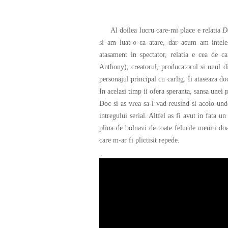
Al doilea lucru care-mi place e relatia
D
si am luat-o ca atare, dar acum am intele
atasament in spectator, relatia e cea de ca
Anthony), creatorul, producatorul si unul di
personajul principal cu carlig. Ii ataseaza doc
In acelasi timp ii ofera speranta, sansa unei
Doc si as vrea sa-l vad reusind si acolo un
intregului serial. Altfel as fi avut in fata u
plina de bolnavi de toate felurile meniti do
care m-ar fi plictisit repede.