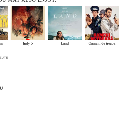
OU MAY ALSO ENJOY:
rm
Indy 5
Land
Oameni de treaba
ZUTE
IU