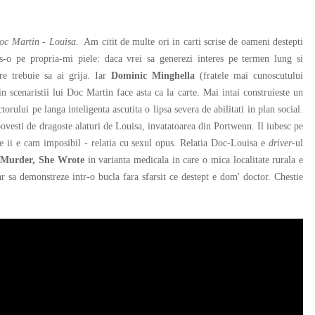
oc Martin - Louisa
. Am citit de multe ori in carti scrise de oameni destepti
s-o pe propria-mi piele: daca vrei sa generezi interes pe termen lung si
re trebuie sa ai grija. Iar
Dominic Minghella
(fratele mai cunoscutului
n scenaristii lui Doc Martin face asta ca la carte. Mai intai construieste un
torului pe langa inteligenta ascutita o lipsa severa de abilitati in plan social.
 povesti de dragoste alaturi de Louisa, invatatoarea din Portwenn. Il iubesc pe
de ii e cam imposibil - relatia cu sexul opus. Relatia Doc-Louisa e
driver
-ul
n
Murder, She Wrote
in varianta medicala in care o mica localitate rurala e
ar sa demonstreze intr-o bucla fara sfarsit ce destept e dom' doctor. Chestie