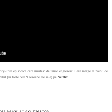
ry-urile episodice care mustesc de umor englezesc. Care merge al naibii de
ibil (in toate cele 9 sezoane ale sale) pe
Netflix
.