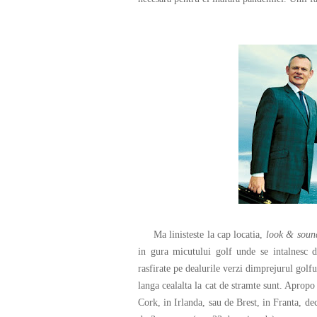
Ma linisteste la cap locatia,
look & sou
in gura micutului golf unde se intalnesc de
rasfirate pe dealurile verzi dimprejurul golf
langa cealalta la cat de stramte sunt. Apropo
Cork, in Irlanda, sau de Brest, in Franta, de