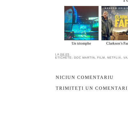
Y
Un triomphe
Clarkson’s Fa
LA
08:05
ETICHETE:
DOC MARTIN
,
FILM
,
NETFLIX
,
VA
NICIUN COMENTARIU
TRIMITEȚI UN COMENTAR