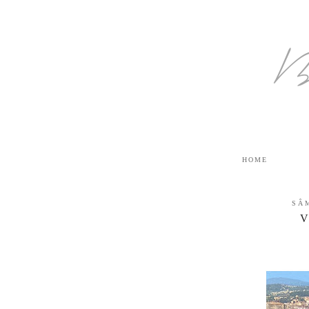
B
HOME
SÂ
V