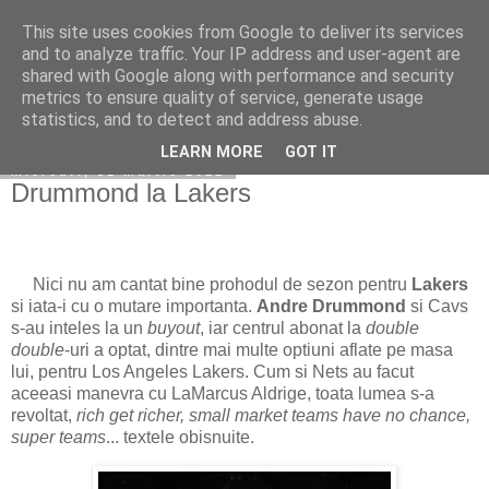
This site uses cookies from Google to deliver its services
Becerescu.ro
and to analyze traffic. Your IP address and user-agent are
shared with Google along with performance and security
metrics to ensure quality of service, generate usage
statistics, and to detect and address abuse.
▼
LEARN MORE
GOT IT
miercuri, 31 martie 2021
Drummond la Lakers
Nici nu am cantat bine prohodul de sezon pentru
Lakers
si iata-i cu o mutare importanta.
Andre Drummond
si Cavs
s-au inteles la un
buyout
, iar centrul abonat la
double
double
-uri a optat, dintre mai multe optiuni aflate pe masa
lui, pentru Los Angeles Lakers. Cum si Nets au facut
aceeasi manevra cu LaMarcus Aldrige, toata lumea s-a
revoltat,
rich get richer, small market teams have no chance,
super teams
... textele obisnuite.