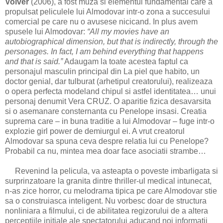
Volver
(2006), a fost muza si elementul fundamental care a
propulsat peliculele lui Almodovar intr-o zona a succesului
comercial pe care nu o avusese nicicand. In plus avem
spusele lui Almodovar:
“All my movies have an
autobiographical dimension, but that is indirectly, through the
personages. In fact, I am behind everything that happens
and that is said.”
Adaugam la toate acestea faptul ca
personajul masculin principal din La piel que habito, un
doctor genial, dar tulburat (arhetipul creatorului), realizeaza
o opera perfecta modeland chipul si astfel identitatea… unui
personaj denumit Vera CRUZ. O aparitie fizica desavarsita
si o asemanare consternanta cu Penelope insasi. Creatia
suprema care – in buna traditie a lui Almodovar – fuge intr-o
explozie girl power de demiurgul ei. A vrut creatorul
Almodovar sa spuna ceva despre relatia lui cu Penelope?
Probabil ca nu, mintea mea doar face asociatii strambe…
Revenind la pelicula, va asteapta o poveste imbarligata si
surprinzatoare la granita dintre thriller-ul medical intunecat,
n-as zice horror, cu melodrama tipica pe care Almodovar stie
sa o construiasca inteligent. Nu vorbesc doar de structura
nonliniara a filmului, ci de abilitatea regizorului de a altera
perceptiile initiale ale spectatorului aducand noi informatii