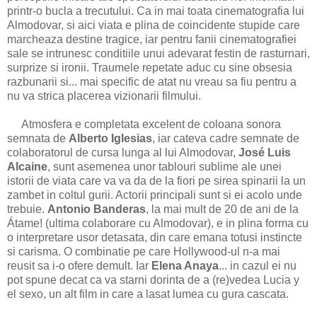
printr-o bucla a trecutului. Ca in mai toata cinematografia lui
Almodovar, si aici viata e plina de coincidente stupide care
marcheaza destine tragice, iar pentru fanii cinematografiei
sale se intrunesc conditiile unui adevarat festin de rasturnari,
surprize si ironii. Traumele repetate aduc cu sine obsesia
razbunarii si... mai specific de atat nu vreau sa fiu pentru a
nu va strica placerea vizionarii filmului.
Atmosfera e completata excelent de coloana sonora
semnata de
Alberto Iglesias
, iar cateva cadre semnate de
colaboratorul de cursa lunga al lui Almodovar,
José Luis
Alcaine
, sunt asemenea unor tablouri sublime ale unei
istorii de viata care va va da de la fiori pe sirea spinarii la un
zambet in coltul gurii. Actorii principali sunt si ei acolo unde
trebuie.
Antonio Banderas
, la mai mult de 20 de ani de la
Átame! (ultima colaborare cu Almodovar), e in plina forma cu
o interpretare usor detasata, din care emana totusi instincte
si carisma. O combinatie pe care Hollywood-ul n-a mai
reusit sa i-o ofere demult. Iar
Elena Anaya
... in cazul ei nu
pot spune decat ca va starni dorinta de a (re)vedea Lucia y
el sexo, un alt film in care a lasat lumea cu gura cascata.