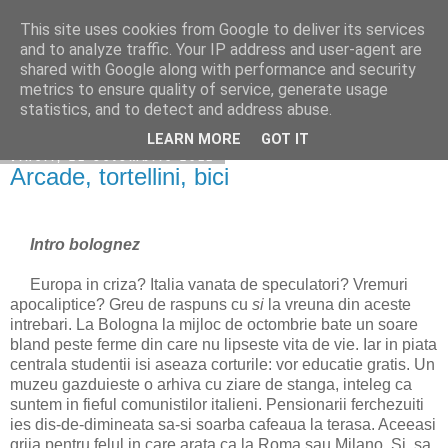
This site uses cookies from Google to deliver its services
Becerescu.ro
and to analyze traffic. Your IP address and user-agent are
shared with Google along with performance and security
metrics to ensure quality of service, generate usage
statistics, and to detect and address abuse.
▼
LEARN MORE
GOT IT
vineri, 21 octombrie 2011
Arcade, tortellini, bici
Intro bolognez
Europa in criza? Italia vanata de speculatori? Vremuri
apocaliptice? Greu de raspuns cu
si
la vreuna din aceste
intrebari. La Bologna la mijloc de octombrie bate un soare
bland peste ferme din care nu lipseste vita de vie. Iar in piata
centrala studentii isi aseaza corturile: vor educatie gratis. Un
muzeu gazduieste o arhiva cu ziare de stanga, inteleg ca
suntem in fieful comunistilor italieni. Pensionarii ferchezuiti
ies dis-de-dimineata sa-si soarba cafeaua la terasa. Aceeasi
grija pentru felul in care arata ca la Roma sau Milano. Si, sa