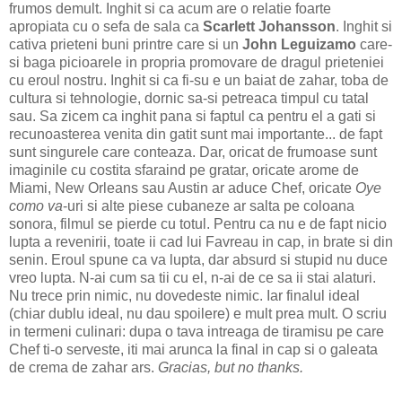
frumos demult. Inghit si ca acum are o relatie foarte
apropiata cu o sefa de sala ca
Scarlett Johansson
. Inghit si
cativa prieteni buni printre care si un
John Leguizamo
care-
si baga picioarele in propria promovare de dragul prieteniei
cu eroul nostru. Inghit si ca fi-su e un baiat de zahar, toba de
cultura si tehnologie, dornic sa-si petreaca timpul cu tatal
sau. Sa zicem ca inghit pana si faptul ca pentru el a gati si
recunoasterea venita din gatit sunt mai importante... de fapt
sunt singurele care conteaza. Dar, oricat de frumoase sunt
imaginile cu costita sfaraind pe gratar, oricate arome de
Miami, New Orleans sau Austin ar aduce Chef, oricate
Oye
como va
-uri si alte piese cubaneze ar salta pe coloana
sonora, filmul se pierde cu totul. Pentru ca nu e de fapt nicio
lupta a revenirii, toate ii cad lui Favreau in cap, in brate si din
senin. Eroul spune ca va lupta, dar absurd si stupid nu duce
vreo lupta. N-ai cum sa tii cu el, n-ai de ce sa ii stai alaturi.
Nu trece prin nimic, nu dovedeste nimic. Iar finalul ideal
(chiar dublu ideal, nu dau spoilere) e mult prea mult. O scriu
in termeni culinari: dupa o tava intreaga de tiramisu pe care
Chef ti-o serveste, iti mai arunca la final in cap si o galeata
de crema de zahar ars.
Gracias, but no thanks.