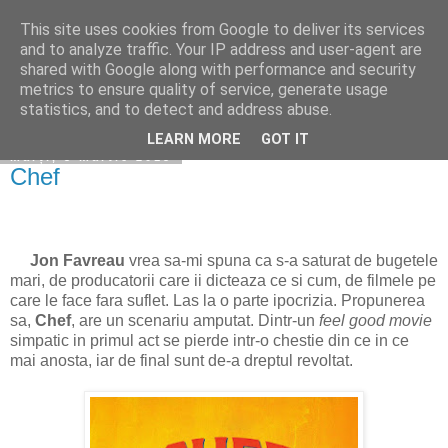
This site uses cookies from Google to deliver its services
Becerescu.ro
and to analyze traffic. Your IP address and user-agent are
shared with Google along with performance and security
metrics to ensure quality of service, generate usage
statistics, and to detect and address abuse.
▼
LEARN MORE
GOT IT
marți, 3 martie 2015
Chef
Jon Favreau
vrea sa-mi spuna ca s-a saturat de bugetele
mari, de producatorii care ii dicteaza ce si cum, de filmele pe
care le face fara suflet. Las la o parte ipocrizia. Propunerea
sa,
Chef
, are un scenariu amputat. Dintr-un
feel good movie
simpatic in primul act se pierde intr-o chestie din ce in ce
mai anosta, iar de final sunt de-a dreptul revoltat.