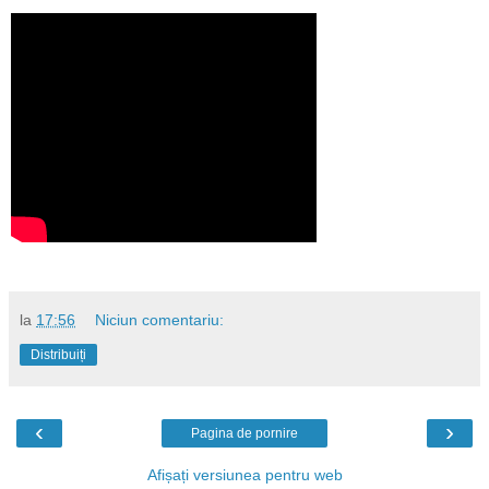
la
17:56
Niciun comentariu:
Distribuiți
‹
›
Pagina de pornire
Afișați versiunea pentru web