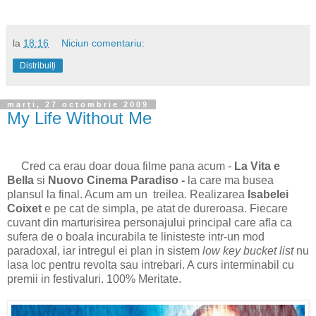
la
18:16
Niciun comentariu:
Distribuiți
marți, 27 octombrie 2009
My Life Without Me
Cred ca erau doar doua filme pana acum -
La Vita e
Bella
si
Nuovo Cinema Paradiso -
la care ma busea
plansul la final. Acum am un treilea. Realizarea
Isabelei
Coixet
e pe cat de simpla, pe atat de dureroasa. Fiecare
cuvant din marturisirea personajului principal care afla ca
sufera de o boala incurabila te linisteste intr-un mod
paradoxal, iar intregul ei plan in sistem
low key bucket list
nu
lasa loc pentru revolta sau intrebari. A curs interminabil cu
premii in festivaluri. 100% Meritate.