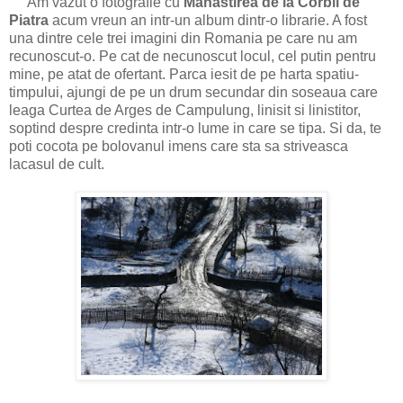
Am vazut o fotografie cu
Manastirea de la Corbii de
Piatra
acum vreun an intr-un album dintr-o librarie. A fost
una dintre cele trei imagini din Romania pe care nu am
recunoscut-o. Pe cat de necunoscut locul, cel putin pentru
mine, pe atat de ofertant. Parca iesit de pe harta spatiu-
timpului, ajungi de pe un drum secundar din soseaua care
leaga Curtea de Arges de Campulung, linisit si linistitor,
soptind despre credinta intr-o lume in care se tipa. Si da, te
poti cocota pe bolovanul imens care sta sa striveasca
lacasul de cult.