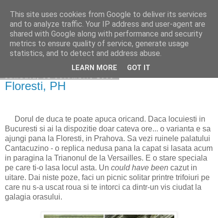
This site uses cookies from Google to deliver its services
Becerescu.ro
and to analyze traffic. Your IP address and user-agent are
shared with Google along with performance and security
metrics to ensure quality of service, generate usage
statistics, and to detect and address abuse.
▼
LEARN MORE
GOT IT
sâmbătă, 31 octombrie 2009
Floresti, PH
Dorul de duca te poate apuca oricand. Daca locuiesti in
Bucuresti si ai la dispozitie doar cateva ore... o varianta e sa
ajungi pana la Floresti, in Prahova. Sa vezi ruinele palatului
Cantacuzino - o replica nedusa pana la capat si lasata acum
in paragina la Trianonul de la Versailles. E o stare speciala
pe care ti-o lasa locul asta. Un
could have been
cazut in
uitare. Dai niste poze, faci un picnic solitar printre trifoiuri pe
care nu s-a uscat roua si te intorci ca dintr-un vis ciudat la
galagia orasului.