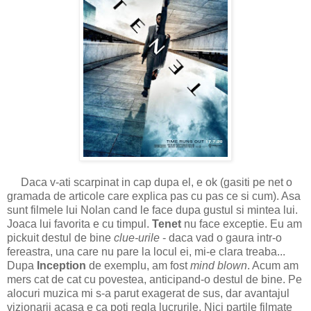
Daca v-ati scarpinat in cap dupa el, e ok (gasiti pe net o
gramada de articole care explica pas cu pas ce si cum). Asa
sunt filmele lui Nolan cand le face dupa gustul si mintea lui.
Joaca lui favorita e cu timpul.
Tenet
nu face exceptie. Eu am
pickuit destul de bine
clue-urile
- daca vad o gaura intr-o
fereastra, una care nu pare la locul ei, mi-e clara treaba...
Dupa
Inception
de exemplu, am fost
mind blown
. Acum am
mers cat de cat cu povestea, anticipand-o destul de bine. Pe
alocuri muzica mi s-a parut exagerat de sus, dar avantajul
vizionarii acasa e ca poti regla lucrurile. Nici partile filmate