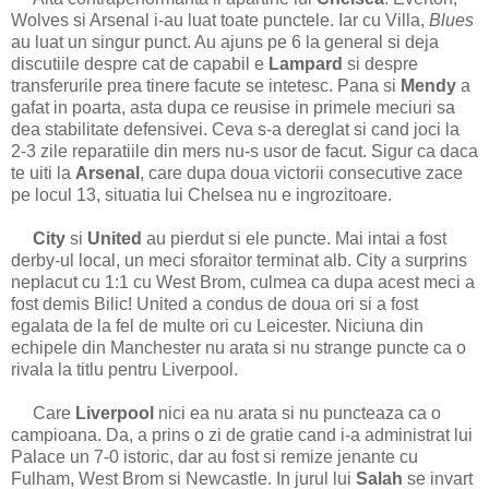
Wolves si Arsenal i-au luat toate punctele. Iar cu Villa,
Blues
au luat un singur punct. Au ajuns pe 6 la general si deja
discutiile despre cat de capabil e
Lampard
si despre
transferurile prea tinere facute se intetesc. Pana si
Mendy
a
gafat in poarta, asta dupa ce reusise in primele meciuri sa
dea stabilitate defensivei. Ceva s-a dereglat si cand joci la
2-3 zile reparatiile din mers nu-s usor de facut. Sigur ca daca
te uiti la
Arsenal
, care dupa doua victorii consecutive zace
pe locul 13, situatia lui Chelsea nu e ingrozitoare.
City
si
United
au pierdut si ele puncte. Mai intai a fost
derby-ul local, un meci sforaitor terminat alb. City a surprins
neplacut cu 1:1 cu West Brom, culmea ca dupa acest meci a
fost demis Bilic! United a condus de doua ori si a fost
egalata de la fel de multe ori cu Leicester. Niciuna din
echipele din Manchester nu arata si nu strange puncte ca o
rivala la titlu pentru Liverpool.
Care
Liverpool
nici ea nu arata si nu puncteaza ca o
campioana. Da, a prins o zi de gratie cand i-a administrat lui
Palace un 7-0 istoric, dar au fost si remize jenante cu
Fulham, West Brom si Newcastle. In jurul lui
Salah
se invart