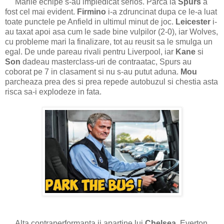
Marile echipe s-au impiedicat serios. Parca la
Spurs
a
fost cel mai evident.
Firmino
i-a zdruncinat dupa ce le-a luat
toate punctele pe Anfield in ultimul minut de joc.
Leicester
i-
au taxat apoi asa cum le sade bine vulpilor (2-0), iar Wolves,
cu probleme mari la finalizare, tot au reusit sa le smulga un
egal. De unde pareau rivali pentru Liverpool, iar
Kane
si
Son
dadeau masterclass-uri de contraatac, Spurs au
coborat pe 7 in clasament si nu s-au putut aduna.
Mou
parcheaza prea des si prea repede autobuzul si chestia asta
risca sa-i explodeze in fata.
Alta contraperformanta ii apartine lui
Chelsea
. Everton,