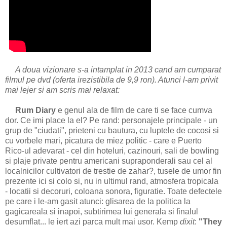
A doua vizionare s-a intamplat in 2013 cand am cumparat
filmul pe dvd (oferta irezistibila de 9,9 ron). Atunci l-am privit
mai lejer si am scris mai relaxat:
Rum Diary
e genul ala de film de care ti se face cumva
dor. Ce imi place la el? Pe rand: personajele principale - un
grup de "ciudati", prieteni cu bautura, cu luptele de cocosi si
cu vorbele mari, picatura de miez politic - care e Puerto
Rico-ul adevarat - cel din hoteluri, cazinouri, sali de bowling
si plaje private pentru americani supraponderali sau cel al
localnicilor cultivatori de trestie de zahar?, tusele de umor fin
prezente ici si colo si, nu in ultimul rand, atmosfera tropicala
- locatii si decoruri, coloana sonora, figuratie. Toate defectele
pe care i le-am gasit atunci: glisarea de la politica la
gagicareala si inapoi, subtirimea lui generala si finalul
desumflat... le iert azi parca mult mai usor. Kemp
dixit
:
"They