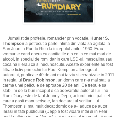
Jurnalist de profesie, romancier prin vocatie,
Hunter S.
Thompson
a petrecut o parte infima din viata sa agitata la
San Juan in Puerto Rico la inceputul anilor 1960. Erau
vremurile cand opera cu cantitatile din ce in ce mai mari de
alcool, in special de rom, dar in care LSD-ul, mescalina sau
cocaina ii erau ca si necunoscute. Aceste experiente au fost
filtrate fictiv prin ochii lui Paul Kemp, un alter ego al
autorului, publicate 40 de ani mai tarziu si ecranizate in 2011
in regia lui
Bruce Robinson
, un domn care n-a mai stat la
carma unei pelicule de aproape 20 de ani. Ce trebuie sa
stabilim de la bun inceput e ca adevaratul autor al lui The
Rum Diary este de fapt Johnny Depp, actorul principal, cel
care a gasit manuscrisele, fan declarat al scriiturii lui
Thompson si mai mult decat dornic de a-l aduce pe autor
iarasi in fata publicului (Depp a fost vioara intai si in Fear
and Loathing in Las Vegas), chiar cu riscul interpretarii unui