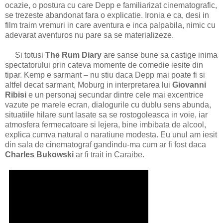
ocazie, o postura cu care Depp e familiarizat cinematografic,
se trezeste abandonat fara o explicatie. Ironia e ca, desi in
film traim vremuri in care aventura e inca palpabila, nimic cu
adevarat aventuros nu pare sa se materializeze.
Si totusi
The Rum Diary
are sanse bune sa castige inima
spectatorului prin cateva momente de comedie iesite din
tipar. Kemp e sarmant – nu stiu daca Depp mai poate fi si
altfel decat sarmant, Moburg in interpretarea lui
Giovanni
Ribisi
e un personaj secundar dintre cele mai excentrice
vazute pe marele ecran, dialogurile cu dublu sens abunda,
situatiile hilare sunt lasate sa se rostogoleasca in voie, iar
atmosfera fermecatoare si lejera, bine imbibata de alcool,
explica cumva natural o naratiune modesta. Eu unul am iesit
din sala de cinematograf gandindu-ma cum ar fi fost daca
Charles Bukowski
ar fi trait in Caraibe.