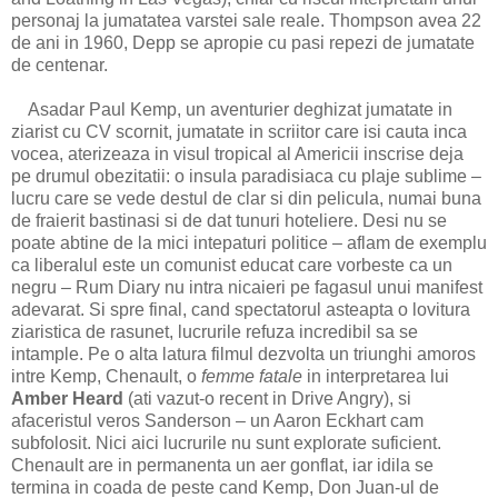
personaj la jumatatea varstei sale reale. Thompson avea 22
de ani in 1960, Depp se apropie cu pasi repezi de jumatate
de centenar.
Asadar Paul Kemp, un aventurier deghizat jumatate in
ziarist cu CV scornit, jumatate in scriitor care isi cauta inca
vocea, aterizeaza in visul tropical al Americii inscrise deja
pe drumul obezitatii: o insula paradisiaca cu plaje sublime –
lucru care se vede destul de clar si din pelicula, numai buna
de fraierit bastinasi si de dat tunuri hoteliere. Desi nu se
poate abtine de la mici intepaturi politice – aflam de exemplu
ca liberalul este un comunist educat care vorbeste ca un
negru – Rum Diary nu intra nicaieri pe fagasul unui manifest
adevarat. Si spre final, cand spectatorul asteapta o lovitura
ziaristica de rasunet, lucrurile refuza incredibil sa se
intample. Pe o alta latura filmul dezvolta un triunghi amoros
intre Kemp, Chenault, o
femme fatale
in interpretarea lui
Amber Heard
(ati vazut-o recent in Drive Angry), si
afaceristul veros Sanderson – un Aaron Eckhart cam
subfolosit. Nici aici lucrurile nu sunt explorate suficient.
Chenault are in permanenta un aer gonflat, iar idila se
termina in coada de peste cand Kemp, Don Juan-ul de