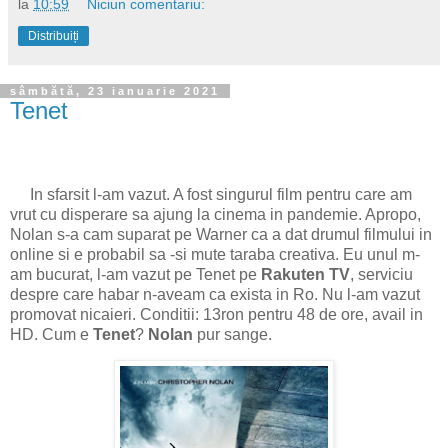
la
10:59
Niciun comentariu:
Distribuiți
sâmbătă, 23 ianuarie 2021
Tenet
In sfarsit l-am vazut. A fost singurul film pentru care am
vrut cu disperare sa ajung la cinema in pandemie. Apropo,
Nolan s-a cam suparat pe Warner ca a dat drumul filmului in
online si e probabil sa -si mute taraba creativa. Eu unul m-
am bucurat, l-am vazut pe Tenet pe
Rakuten TV
, serviciu
despre care habar n-aveam ca exista in Ro. Nu l-am vazut
promovat nicaieri. Conditii: 13ron pentru 48 de ore, avail in
HD. Cum e
Tenet
?
Nolan
pur sange.