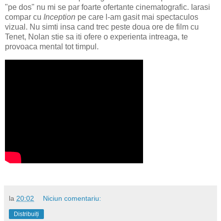
"pe dos" nu mi se par foarte ofertante cinematografic. Iarasi
compar cu
Inception
pe care l-am gasit mai spectaculos
vizual. Nu simti insa cand trec peste doua ore de film cu
Tenet, Nolan stie sa iti ofere o experienta intreaga, te
provoaca mental tot timpul.
la
20:02
Niciun comentariu:
Distribuiți