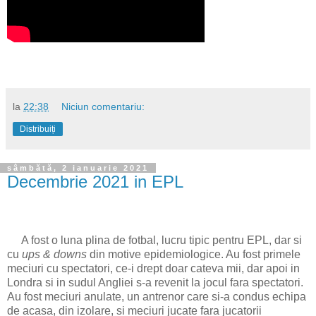
la
22:38
Niciun comentariu:
Distribuiți
sâmbătă, 2 ianuarie 2021
Decembrie 2021 in EPL
A fost o luna plina de fotbal, lucru tipic pentru EPL, dar si
cu
ups & downs
din motive epidemiologice. Au fost primele
meciuri cu spectatori, ce-i drept doar cateva mii, dar apoi in
Londra si in sudul Angliei s-a revenit la jocul fara spectatori.
Au fost meciuri anulate, un antrenor care si-a condus echipa
de acasa, din izolare, si meciuri jucate fara jucatorii