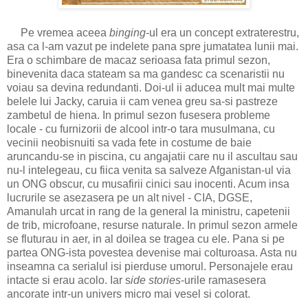
Pe vremea aceea
binging
-ul era un concept extraterestru,
asa ca l-am vazut pe indelete pana spre jumatatea lunii mai.
Era o schimbare de macaz serioasa fata primul sezon,
binevenita daca stateam sa ma gandesc ca scenaristii nu
voiau sa devina redundanti. Doi-ul ii aducea mult mai multe
belele lui Jacky, caruia ii cam venea greu sa-si pastreze
zambetul de hiena. In primul sezon fusesera probleme
locale - cu furnizorii de alcool intr-o tara musulmana, cu
vecinii neobisnuiti sa vada fete in costume de baie
aruncandu-se in piscina, cu angajatii care nu il ascultau sau
nu-l intelegeau, cu fiica venita sa salveze Afganistan-ul via
un ONG obscur, cu musafirii cinici sau inocenti. Acum insa
lucrurile se asezasera pe un alt nivel - CIA, DGSE,
Amanulah urcat in rang de la general la ministru, capetenii
de trib, microfoane, resurse naturale. In primul sezon armele
se fluturau in aer, in al doilea se tragea cu ele. Pana si pe
partea ONG-ista povestea devenise mai colturoasa. Asta nu
inseamna ca serialul isi pierduse umorul. Personajele erau
intacte si erau acolo. Iar s
ide stories
-urile ramasesera
ancorate intr-un univers micro mai vesel si colorat.