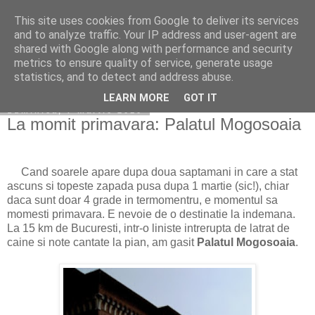
This site uses cookies from Google to deliver its services
Becerescu.ro
and to analyze traffic. Your IP address and user-agent are
shared with Google along with performance and security
metrics to ensure quality of service, generate usage
statistics, and to detect and address abuse.
▼
LEARN MORE
GOT IT
duminică, 7 martie 2010
La momit primavara: Palatul Mogosoaia
Cand soarele apare dupa doua saptamani in care a stat
ascuns si topeste zapada pusa dupa 1 martie (sic!), chiar
daca sunt doar 4 grade in termomentru, e momentul sa
momesti primavara. E nevoie de o destinatie la indemana.
La 15 km de Bucuresti, intr-o liniste intrerupta de latrat de
caine si note cantate la pian, am gasit
Palatul Mogosoaia
.