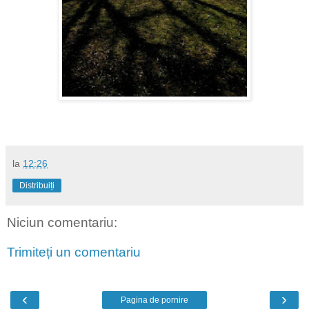
la
12:26
Distribuiți
Niciun comentariu:
Trimiteți un comentariu
‹
›
Pagina de pornire