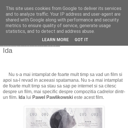
This site uses cookies from Google to deliver its services
Becerescu.ro
and to analyze traffic. Your IP address and user-agent are
shared with Google along with performance and security
metrics to ensure quality of service, generate usage
statistics, and to detect and address abuse.
▼
LEARN MORE
GOT IT
vineri, 6 februarie 2015
Ida
Nu s-a mai intamplat de foarte mult timp sa vad un film si
apoi sa-l revad in aceeasi spatamana. Nu s-a mai intamplat
de foarte mult timp sa stau sa sap pe internet si sa citesc
despre un film, mai specific despre compozitia cadrelor dintr-
un film.
Ida
lui
Pawel Pawlikowski
este acest film.