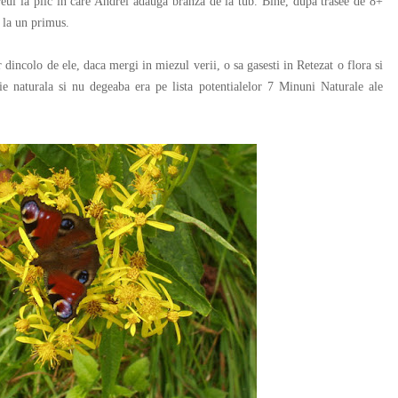
l la plic in care Andrei adauga branza de la tub. Bine, dupa trasee de 8+
r la un primus.
incolo de ele, daca mergi in miezul verii, o sa gasesti in Retezat o flora si
ie naturala si nu degeaba era pe lista potentialelor 7 Minuni Naturale ale