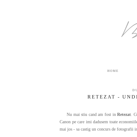
B
HOME
D
RETEZAT - UND
Nu mai stiu cand am fost in
Retezat
. C
Canon pe care imi dadusem toate economiile,
mai jos - sa castig un concurs de fotografii i