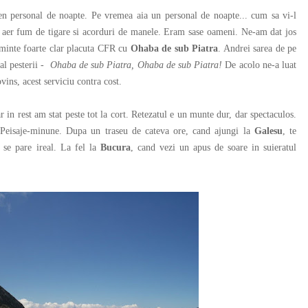
ersonal de noapte. Pe vremea aia un personal de noapte... cum sa vi-l
in aer fum de tigare si acorduri de manele. Eram sase oameni. Ne-am dat jos
n minte foarte clar placuta CFR cu
Ohaba de sub Piatra
. Andrei sarea de pe
al pesterii -
Ohaba de sub Piatra, Ohaba de sub Piatra!
De acolo ne-a luat
vins, acest serviciu contra cost.
ar in rest am stat peste tot la cort. Retezatul e un munte dur, dar spectaculos.
. Peisaje-minune. Dupa un traseu de cateva ore, cand ajungi la
Galesu
, te
ti se pare ireal. La fel la
Bucura
, cand vezi un apus de soare in suieratul