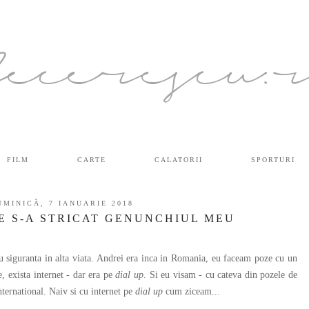
ecerescu.
FILM
CARTE
CALATORII
SPORTURI
UMINICĂ, 7 IANUARIE 2018
E S-A STRICAT GENUNCHIUL MEU
u siguranta in alta viata. Andrei era inca in Romania, eu faceam poze cu un
 exista internet - dar era pe
dial up
. Si eu visam - cu cateva din pozele de
nternational. Naiv si cu internet pe
dial up
cum ziceam...