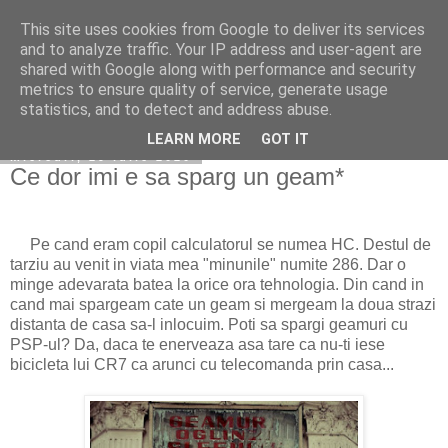
This site uses cookies from Google to deliver its services
Becerescu.ro
and to analyze traffic. Your IP address and user-agent are
shared with Google along with performance and security
metrics to ensure quality of service, generate usage
statistics, and to detect and address abuse.
▼
LEARN MORE
GOT IT
miercuri, 29 iulie 2020
Ce dor imi e sa sparg un geam*
Pe cand eram copil calculatorul se numea HC. Destul de
tarziu au venit in viata mea "minunile" numite 286. Dar o
minge adevarata batea la orice ora tehnologia. Din cand in
cand mai spargeam cate un geam si mergeam la doua strazi
distanta de casa sa-l inlocuim. Poti sa spargi geamuri cu
PSP-ul? Da, daca te enerveaza asa tare ca nu-ti iese
bicicleta lui CR7 ca arunci cu telecomanda prin casa...