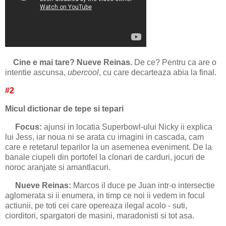
Cine e mai tare? Nueve Reinas.
De ce? Pentru ca are o
intentie ascunsa,
ubercool
, cu care decarteaza abia la final.
#2
Micul dictionar de tepe si tepari
Focus:
ajunsi in locatia Superbowl-ului Nicky ii explica
lui Jess, iar noua ni se arata cu imagini in cascada, cam
care e retetarul teparilor la un asemenea eveniment. De la
banale ciupeli din portofel la clonari de carduri, jocuri de
noroc aranjate si amantlacuri.
Nueve Reinas:
Marcos il duce pe Juan intr-o intersectie
aglomerata si ii enumera, in timp ce noi ii vedem in focul
actiunii, pe toti cei care opereaza ilegal acolo - suti,
ciorditori, spargatori de masini, maradonisti si tot asa.