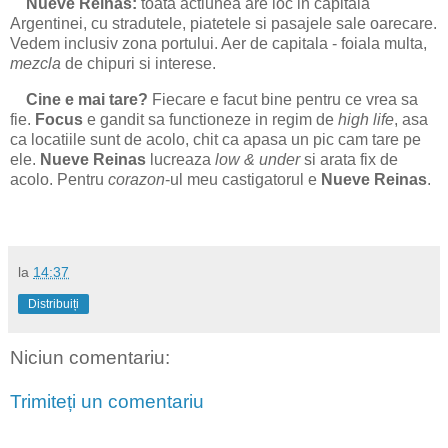
Nueve Reinas:
toata actiunea are loc in capitala
Argentinei, cu stradutele, piatetele si pasajele sale oarecare.
Vedem inclusiv zona portului. Aer de capitala - foiala multa,
mezcla
de chipuri si interese.
Cine e mai tare?
Fiecare e facut bine pentru ce vrea sa
fie.
Focus
e gandit sa functioneze in regim de
high life
, asa
ca locatiile sunt de acolo, chit ca apasa un pic cam tare pe
ele.
Nueve Reinas
lucreaza
low & under
si arata fix de
acolo. Pentru
corazon
-ul meu castigatorul e
Nueve Reinas
.
la
14:37
Distribuiți
Niciun comentariu:
Trimiteți un comentariu