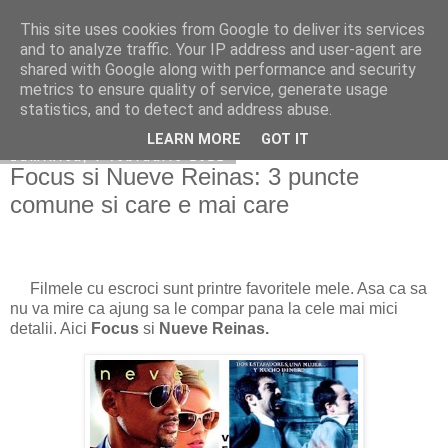
This site uses cookies from Google to deliver its services
Becerescu.ro
and to analyze traffic. Your IP address and user-agent are
shared with Google along with performance and security
metrics to ensure quality of service, generate usage
statistics, and to detect and address abuse.
▼
LEARN MORE
GOT IT
duminică, 7 februarie 2021
Focus si Nueve Reinas: 3 puncte
comune si care e mai care
Filmele cu escroci sunt printre favoritele mele. Asa ca sa
nu va mire ca ajung sa le compar pana la cele mai mici
detalii. Aici
Focus
si
Nueve Reinas.